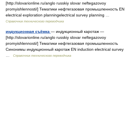
[http://slovarionline.ru/anglo russkiy slovar neftegazovoy
promyishlennosti/] Тематики нефтегазовая промышленность EN
electrical exploration planningelectrical survey planning …
Справочник технического переводчика
индукционная съёмка
— индукционный каротаж —
[http://slovarionline.ru/anglo russkiy slovar neftegazovoy
promyishlennosti/] Тематики нефтегазовая промышленность
Синонимы индукционный каротаж EN induction electrical survey
…
Справочник технического переводчика