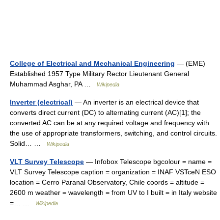
College of Electrical and Mechanical Engineering
— (EME)
Established 1957 Type Military Rector Lieutenant General
Muhammad Asghar, PA …
Wikipedia
Inverter (electrical)
— An inverter is an electrical device that
converts direct current (DC) to alternating current (AC)[1]; the
converted AC can be at any required voltage and frequency with
the use of appropriate transformers, switching, and control circuits.
Solid… …
Wikipedia
VLT Survey Telescope
— Infobox Telescope bgcolour = name =
VLT Survey Telescope caption = organization = INAF VSTceN ESO
location = Cerro Paranal Observatory, Chile coords = altitude =
2600 m weather = wavelength = from UV to I built = in Italy website
=… …
Wikipedia