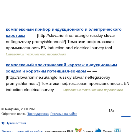
комплексный прибор индукционного и электрического
каротажа
— — [http://slovarionline.ru/anglo russkiy slovar
neftegazovoy promyishlennosti/] Тематики нефтегазовая
промышленность EN induction and electrical survey tool …
Справочник технического переводчика
комплексный электрический каротаж индукционным
зондом и коротким потенциал-зондом
— —
[http://slovarionline.ru/anglo russkiy slovar neftegazovoy
promyishlennosti/] Тематики нефтегазовая промышленность EN
induction electrical survey …
Справочник технического переводчика
© Академик, 2000-2026
18+
Обратная связь:
Техподдержка
,
Реклама на сайте
👣 Путешествия
Экспорт словарей на сайты
, сделанные на PHP,
Joomla,
Drupal,